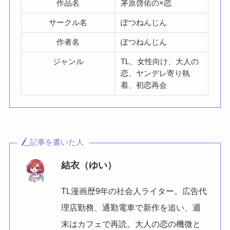
作品名
茅原啓佑の×恋
サークル名
ぽつねんじん
作者名
ぽつねんじん
ジャンル
TL、女性向け、大人の
恋、ヤンデレ寄り執
着、初恋再会
記事を書いた人
結衣（ゆい）
TL漫画歴9年の社会人ライター。広告代
理店勤務、通勤電車で新作を追い、週
末はカフェで再読。大人の恋の機微と