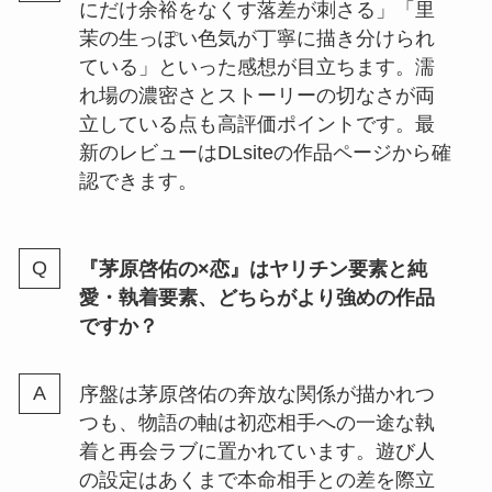
にだけ余裕をなくす落差が刺さる」「里
茉の生っぽい色気が丁寧に描き分けられ
ている」といった感想が目立ちます。濡
れ場の濃密さとストーリーの切なさが両
立している点も高評価ポイントです。最
新のレビューはDLsiteの作品ページから確
認できます。
『茅原啓佑の×恋』はヤリチン要素と純
愛・執着要素、どちらがより強めの作品
ですか？
序盤は茅原啓佑の奔放な関係が描かれつ
つも、物語の軸は初恋相手への一途な執
着と再会ラブに置かれています。遊び人
の設定はあくまで本命相手との差を際立