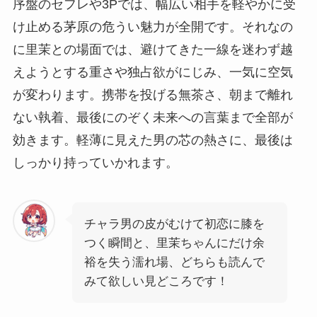
序盤のセフレや3Pでは、幅広い相手を軽やかに受
け止める茅原の危うい魅力が全開です。それなの
に里茉との場面では、避けてきた一線を迷わず越
えようとする重さや独占欲がにじみ、一気に空気
が変わります。携帯を投げる無茶さ、朝まで離れ
ない執着、最後にのぞく未来への言葉まで全部が
効きます。軽薄に見えた男の芯の熱さに、最後は
しっかり持っていかれます。
チャラ男の皮がむけて初恋に膝を
つく瞬間と、里茉ちゃんにだけ余
裕を失う濡れ場、どちらも読んで
みて欲しい見どころです！