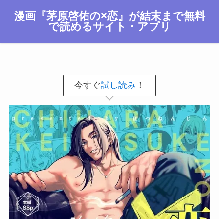
漫画『茅原啓佑の×恋』が結末まで無料
で読めるサイト・アプリ
今すぐ
試し読み
！